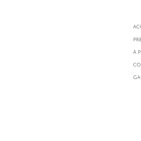
AC
PR
À 
P
CO
M
GA
R
R